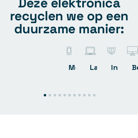
Deze elektronica
recyclen we op een
duurzame manier:
Mobieltjes
Laptops
Inktcar
B