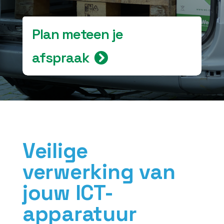
Plan meteen je
afspraak
Veilige
verwerking van
jouw ICT-
apparatuur