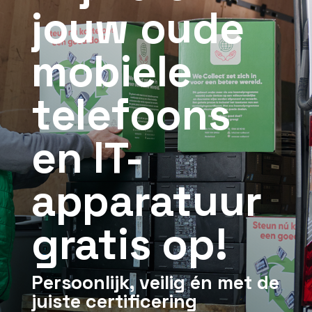
jouw oude
mobiele
telefoons
en IT-
apparatuur
gratis op!
Persoonlijk, veilig én met de
juiste certificering