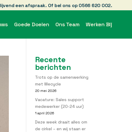
blijvend een afspraak. Of bel ons op 0566 620 002.
uws
Goede Doelen
Ons Team
Werken Bij
Recente
berichten
Trots op de samenwerking
met Wecycle
20 mei 2026
Vacature: Sales support
medewerker (20-24 uur)
1 april 2026
Deze week draait alles om
de cirkel – en wij staan er