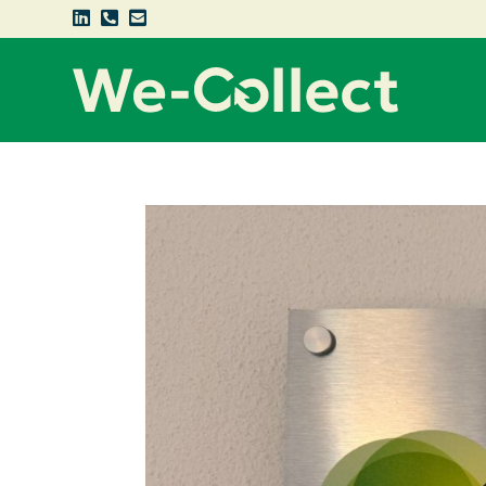


