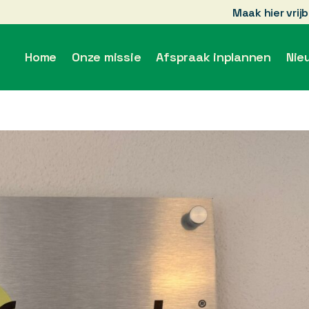
Maak hier vrij
Home
Onze missie
Afspraak inplannen
Nie