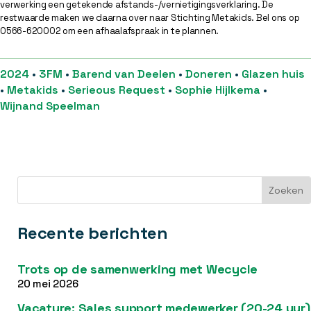
verwerking een getekende afstands-/vernietigingsverklaring. De
restwaarde maken we daarna over naar Stichting Metakids. Bel ons op
0566-620002 om een afhaalafspraak in te plannen.
2024
•
3FM
•
Barend van Deelen
•
Doneren
•
Glazen huis
•
Metakids
•
Serieous Request
•
Sophie Hijlkema
•
Wijnand Speelman
Recente berichten
Trots op de samenwerking met Wecycle
20 mei 2026
Vacature: Sales support medewerker (20-24 uur)