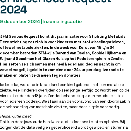
2024
9 december 2024
|
Inzamelingsactie
3FM Serious Request komt dit jaar in actie voor Stichting Metakids.
Deze stichting zet zich in voor kinderen met stofwisselingsziekten,
oftewel metabole ziekten. In de week voor Kerst van 18 t/m 24
december betreden 3FM-dj’s Barend van Deelen, Sophie Hijlkema en
Wijnand Speelman het Glazen Huis op het Rodetorenplein in Zwolle.
Hier zetten ze zich samen met heel Nederland dag en nacht in om
zoveel mogelijk geld in te zamelen door 24 uur per dag live radio te
maken en platen te draaien tegen donaties.
Iedere dag wordt er in Nederland een kind geboren met een metabole
ziekte. Veel kinderen overlijden op zeer jonge leeftijd, zo wordt één op de
vier niet ouder dan 18 jaar. Zonder behandeling is een metabole ziekte
voor iedereen dodelijk. We staan aan de vooravond van een doorbraak in
de behandeling van metabole ziekten, maar daar is geld voor nodig.
Helpen jullie mee?
Dat kan door jouw oude hardware gratis door ons te laten ophalen. Wij
zorgen dat de data veilig en gecertificeerd wordt gewiped en sturen na