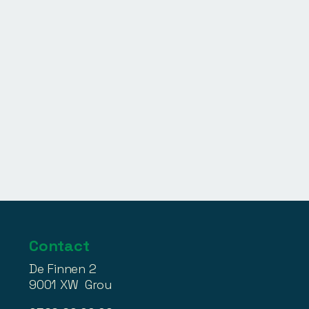
Contact
De Finnen 2
9001 XW Grou