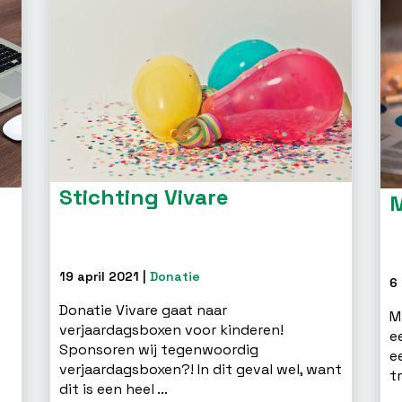
Stichting Vivare
M
19 april 2021 |
Donatie
6 
Donatie Vivare gaat naar
M
verjaardagsboxen voor kinderen!
n
e
Sponsoren wij tegenwoordig
e
verjaardagsboxen?! In dit geval wel, want
t
dit is een heel ...