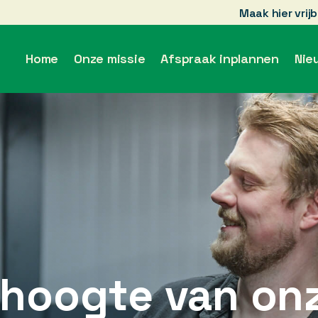
Maak hier vrij
Home
Onze missie
Afspraak inplannen
Nie
e hoogte van on