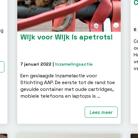
C
6 
ng
Wijk voor Wijk is apetrots!
C
o
H
v
7 januari 2022 |
Inzamelingsactie
va
Een geslaagde inzamelactie voor
Stichting AAP. De eerste tot de rand toe
gevulde container met oude cartridges,
mobiele telefoons en laptops is ...
Lees meer